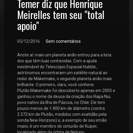
Temer diz que Henrique
Meirelles tem seu "total
apoio"
05/12/2016
Sem comentários
Anote aí: mais um planeta anão entrou para a lista
dos que têm luas conhecidas. Com a ajuda
inestimável do Telescópio Espacial Hubble,
astrônomos encontraram um satélite natural ao
redor de Makemake, o segundo planeta anão mais
brilhante. O primeiro, claro, você conhece:
Plutão.Makemake foi descoberto apenas em 2005 e
ganhou o nome da deusa da criação dos Rapa Nui,
povo nativo da Ilha de Páscoa, no Chile. Ele tem
pouco menos de 1.400 km de diâmetro (contra
2.372 km de Plutão, medidos com exatidão pela
sonda New Horizons) e, a exemplo de seu irmão
maior, é um membro do cinturão de Kuiper,
localizado além da órbita de Netuno.