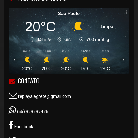
Sao Paulo
20°C
Limpo
3.3 m/s
68%
760
mmHg
03:00
04:00
05:00
06:00
07:00
08:00
‹
›
20°C
20°C
20°C
19°C
19°C
21°C
CONTATO
replayalegrete@gmail.com
(55) 999599476
Facebook