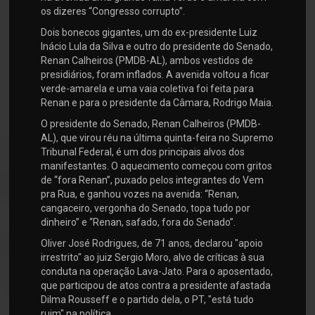
os dizeres “Congresso corrupto”.
Dois bonecos gigantes, um do ex-presidente Luiz
Inácio Lula da Silva e outro do presidente do Senado,
Renan Calheiros (PMDB-AL), ambos vestidos de
presidiários, foram inflados. A avenida voltou a ficar
verde-amarela e uma vaia coletiva foi feita para
Renan e para o presidente da Câmara, Rodrigo Maia.
O presidente do Senado, Renan Calheiros (PMDB-
AL), que virou réu na última quinta-feira no Supremo
Tribunal Federal, é um dos principais alvos dos
manifestantes. O aquecimento começou com gritos
de “fora Renan”, puxado pelos integrantes do Vem
pra Rua, e ganhou vozes na avenida: “Renan,
cangaceiro, vergonha do Senado, topa tudo por
dinheiro” e “Renan, safado, fora do Senado”.
Oliver José Rodrigues, de 71 anos, declarou "apoio
irrestrito" ao juiz Sergio Moro, alvo de críticas à sua
conduta na operação Lava-Jato. Para o aposentado,
que participou de atos contra a presidente afastada
Dilma Rousseff e o partido dela, o PT, "está tudo
ruim" na política.