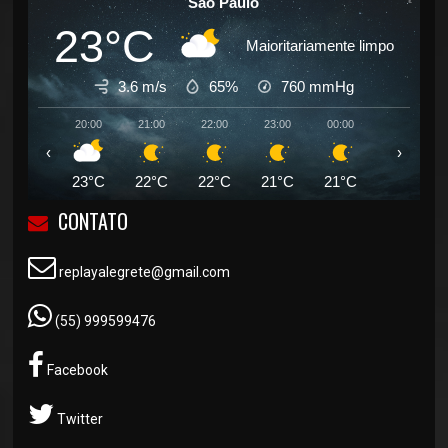
Sao Paulo
23°C
Maioritariamente limpo
3.6 m/s
65%
760
mmHg
20:00
21:00
22:00
23:00
00:00
01:00
‹
›
23°C
22°C
22°C
21°C
21°C
20°C
CONTATO
replayalegrete@gmail.com
(55) 999599476
Facebook
Twitter